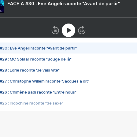
FACE A #30 : Eve Angeli raconte "Avant de partir"
#30 : Eve Angeli raconte "Avant de partir"
#29 : MC Solaar raconte "Bouge de là"
28 : Lorie raconte "Je vais vite"
#27 : Christophe Willem raconte "Jacques a dit"
#26 : Chimène Badi raconte "Entre nous"
#25 : Indochine raconte "3e sexe"
#24 : Zaho raconte "C'est chelou"
#23 : Patrick Bruel raconte "Au café des délices"
#22 : Kyo raconte "Le chemin"