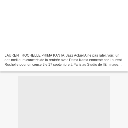
LAURENT ROCHELLE PRIMA KANTA, Jazz Actuel A ne pas rater, voici un
des meilleurs concerts de la rentrée avec Prima Kanta emmené par Laurent
Rochelle pour un concert le 17 septembre à Paris au Studio de l'Ermitage
pour la sortie de l'album 7 variations...