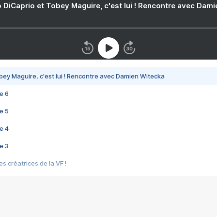
 DiCaprio et Tobey Maguire, c'est lui ! Rencontre avec Dam
bey Maguire, c'est lui ! Rencontre avec Damien Witecka
e 6
e 5
e 4
e 3
s créatrices de la VF !
e 2
e 1
e Mektoub My Love arrive enfin ! Rencontre avec Shaïn Boumedine et Sal